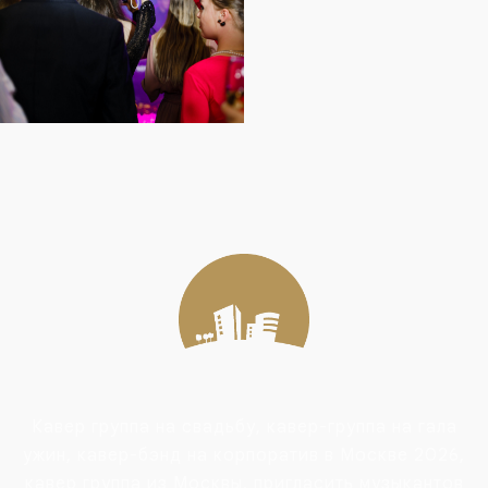
Кавер группа на свадьбу, кавер-группа на гала
ужин, кавер-бэнд на корпоратив в Москве 2026,
кавер группа из Москвы, пригласить музыкантов