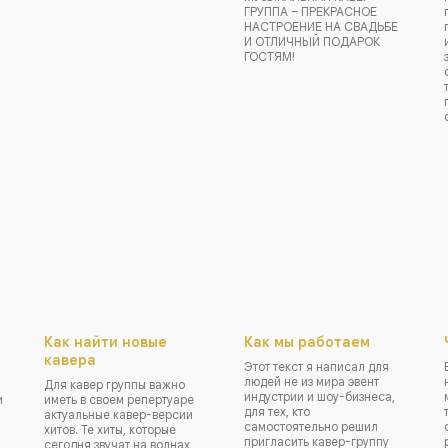
ГРУППА – ПРЕКРАСНОЕ
НАСТРОЕНИЕ НА СВАДЬБЕ
И ОТЛИЧНЫЙ ПОДАРОК
ГОСТЯМ!
Как найти новые
Как мы работаем
кавера
Этот текст я написал для
людей не из мира эвент
Для кавер группы важно
индустрии и шоу-бизнеса,
и
иметь в своем репертуаре
для тех, кто
актуальные кавер-версии
самостоятельно решил
хитов. Те хиты, которые
пригласить кавер-группу
сегодня звучат на волнах