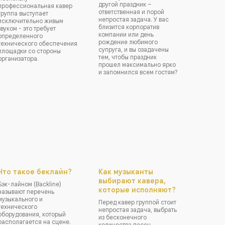
другой праздник –
профессиональная кавер
ответственная и порой
группа выступает
непростая задача. У вас
исключительно живым
близится корпоратив
звуком - это требует
компании или день
определенного
рождение любимого
технического обеспечения
супруга, и вы озадачены
площадки со стороны
тем, чтобы праздник
организатора.
прошел максимально ярко
и запомнился всем гостям?
Что такое беклайн?
Как музыканты
выбирают кавера,
Бэк-лайном (Backline)
которые исполняют?
называют перечень
музыкального и
Перед кавер группой стоит
технического
непростая задача, выбрать
оборудования, который
из бесконечного
располагается на сцене.
количества песен,