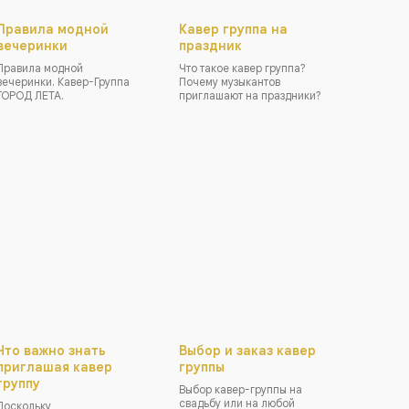
Правила модной
Кавер группа на
вечеринки
праздник
Правила модной
Что такое кавер группа?
вечеринки. Кавер-Группа
Почему музыкантов
ГОРОД ЛЕТА.
приглашают на праздники?
Что важно знать
Выбор и заказ кавер
приглашая кавер
группы
группу
Выбор кавер-группы на
свадьбу или на любой
Поскольку