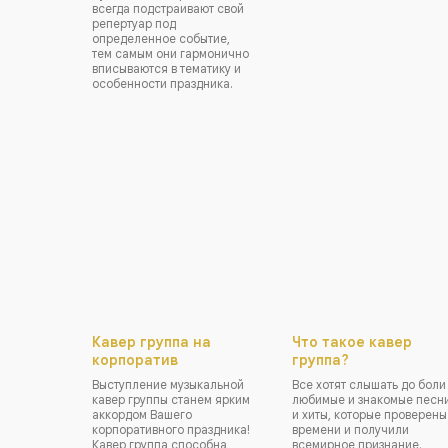
всегда подстраивают свой
репертуар под
определенное событие,
тем самым они гармонично
вписываются в тематику и
особенности праздника.
Кавер группа на
Что такое кавер
корпоратив
группа?
Выступление музыкальной
Все хотят слышать до боли
кавер группы станем ярким
любимые и знакомые песн
аккордом Вашего
и хиты, которые проверены
корпоративного праздника!
времени и получили
Кавер группа способна
всемирное признание.